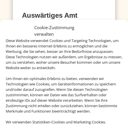
Auswärtiges Amt
Hier gibt´s Infos zu Ländern, Visa, Europa und
Cookie-Zustimmung
einigem mehr
verwalten
Diese Website verwendet Cookies und Targeting Technologien, um
Mehr dazu
Ihnen ein besseres Internet-Erlebnis zu ermöglichen und die
Werbung, die Sie sehen, besser an Ihre Bedürfnisse anzupassen.
Diese Technologien nutzen wir außerdem, um Ergebnisse zu messen,
um zu verstehen, woher unsere Besucher kommen oder um unsere
Deutsche Visa und
Website weiter zu entwickeln.
Konsular Gesellschaft
Um Ihnen ein optimales Erlebnis zu bieten, verwenden wir
Hier erhalten Sie Visa- und
Technologien wie Cookies, um Geräteinformationen zu speichern
und/oder darauf zuzugreifen. Wenn Sie diesen Technologien
Einreiseinformationen.
zustimmmen, können wir Daten wie das Surfverhalten oder
eindeutige IDs auf dieser Website verarbeiten. Wenn Sie ihre
Mehr dazu
Zustimmung nicht erteilen oder zurückziehen, können bestimmte
Merkmale und Funktionen beeinträchtigt werden.
Wir verwenden Statistiken-Cookies und Marketing Cookies.
Reisemedizin