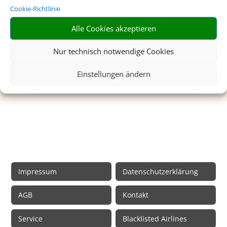
Cookie-Richtlinie
Hier erhalten Sie kompetente
reisemedizinische Beratung für Ihr Ferienziel.
Alle Cookies akzeptieren
Mehr dazu
Nur technisch notwendige Cookies
Einstellungen ändern
Rechtliche Informationen
Impressum
Datenschutzerklärung
AGB
Kontakt
Service
Blacklisted Airlines