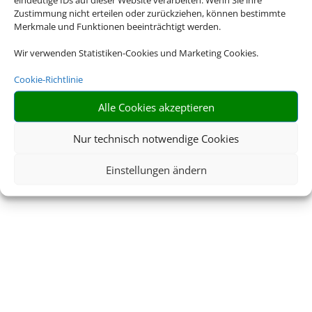
Zustimmung nicht erteilen oder zurückziehen, können bestimmte
Impressum
Datenschutzerklärung
Merkmale und Funktionen beeinträchtigt werden.
AGB
Kontakt
Wir verwenden Statistiken-Cookies und Marketing Cookies.
Cookie-Richtlinie
Service
Blacklisted Airlines
Alle Cookies akzeptieren
Online Check-In
Barrierefreiheitserklärun
g
Nur technisch notwendige Cookies
Einstellungen ändern
© 2026 • Schmetterling